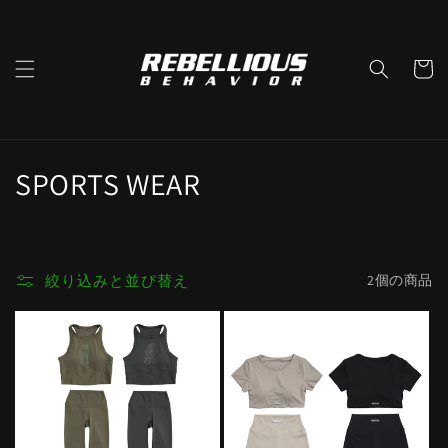
コンテ
ンツに
進む
カ
ー
ト
コ
SPORTS WEAR
レ
ク
絞り込みと並び替え
2個の商品
シ
ョ
ン
: