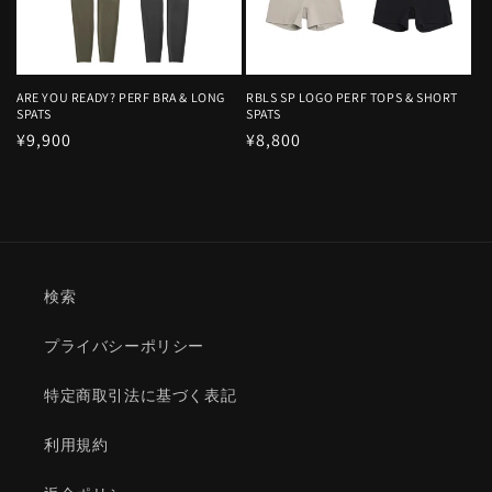
ARE YOU READY? PERF BRA & LONG
RBLS SP LOGO PERF TOPS & SHORT
SPATS
SPATS
通
¥9,900
通
¥8,800
常
常
価
価
格
格
検索
プライバシーポリシー
特定商取引法に基づく表記
利用規約