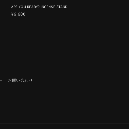
ARE YOU READY? INCENSE STAND
Prix
¥6,600
habituel
ー
お問い合わせ