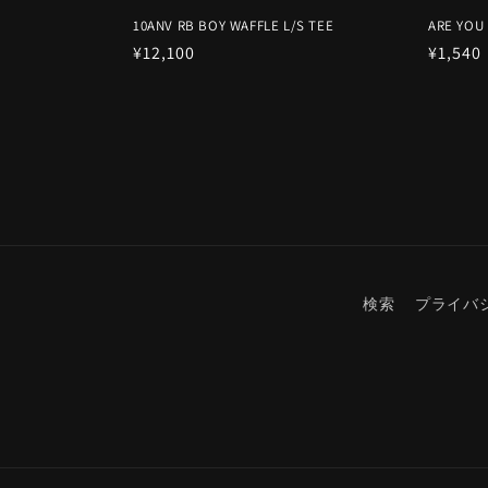
10ANV RB BOY WAFFLE L/S TEE
ARE YOU 
Prix
¥12,100
Prix
¥1,540
habituel
habitu
検索
プライバ