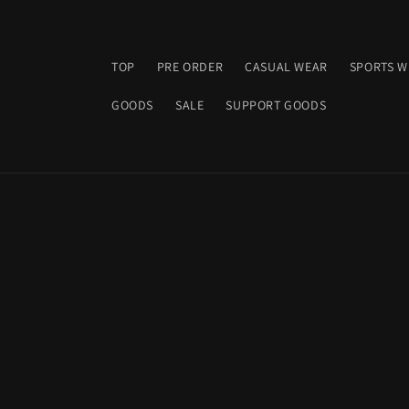
et
passer
au
contenu
TOP
PRE ORDER
CASUAL WEAR
SPORTS W
GOODS
SALE
SUPPORT GOODS