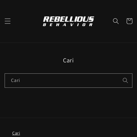
Langsung
ke konten
Keranjan
Cari
Cari
Cari