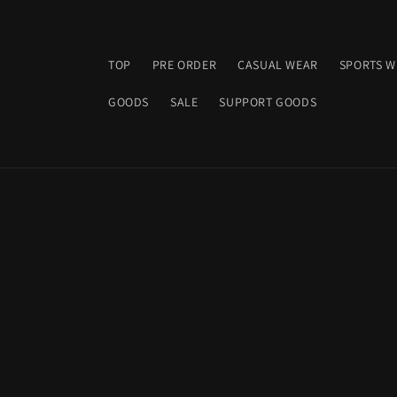
コンテ
ンツに
進む
TOP
PRE ORDER
CASUAL WEAR
SPORTS W
GOODS
SALE
SUPPORT GOODS