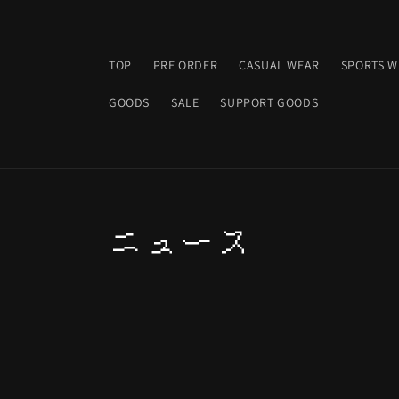
コンテ
ンツに
進む
TOP
PRE ORDER
CASUAL WEAR
SPORTS W
GOODS
SALE
SUPPORT GOODS
ニュース