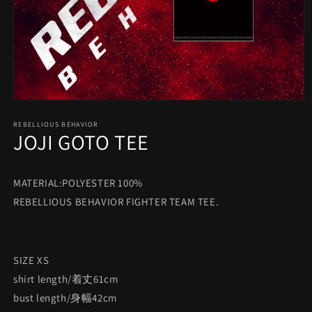
モ
ー
REBELLIOUS BEHAVIOR
ダ
JOJI GOTO TEE
ル
で
メ
デ
MATERIAL:POLYESTER 100%
ィ
REBELLIOUS BEHAVIOR FIGHTER TEAM TEE.
ア
(1)
を
開
く
SIZE XS
shirt length/着丈61cm
bust length/身幅42cm