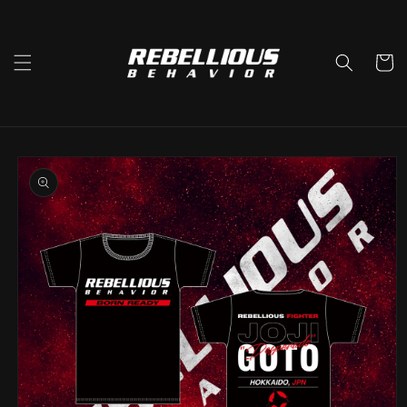
コンテ
ンツに
進む
カ
ー
ト
商品情
報にス
キップ