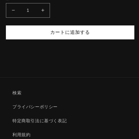
格
JOJI
JOJI
GOTO
GOTO
TEE
TEE
カートに追加する
の
の
数
数
量
量
を
を
減
増
ら
や
す
す
検索
プライバシーポリシー
特定商取引法に基づく表記
利用規約