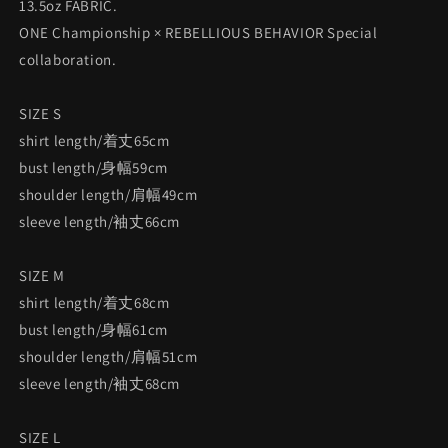
13.5oz FABRIC.
ONE Championship × REBELLIOUS BEHAVIOR Special
collaboration.
SIZE S
shirt length/着丈65cm
bust length/身幅59cm
shoulder length/肩幅49cm
sleeve length/袖丈66cm
SIZE M
shirt length/着丈68cm
bust length/身幅61cm
shoulder length/肩幅51cm
sleeve length/袖丈68cm
SIZE L