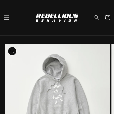
コンテ
ンツに
進む
カ
ー
ト
商品情
報にス
キップ