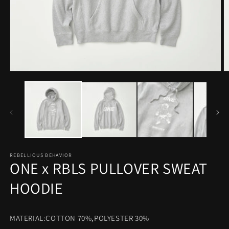
モ
ー
ダ
ル
で
メ
デ
ィ
ア
REBELLIOUS BEHAVIOR
(1)
(2
ONE x RBLS PULLOVER SWEAT
を
開
HOODIE
く
MATERIAL:COTTON 70%,POLYESTER 30%