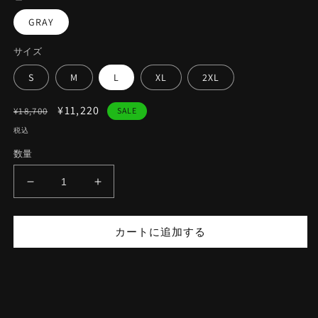
GRAY
サイズ
S
M
L
XL
2XL
通
セ
¥11,220
¥18,700
SALE
常
ー
税込
価
ル
数量
格
価
格
ONE
ONE
x
x
RBLS
RBLS
カートに追加する
PULLOVER
PULLOVER
SWEAT
SWEAT
HOODIE
HOODIE
の
の
数
数
量
量