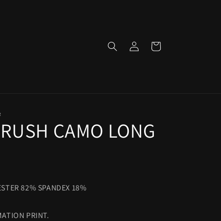
ロ
カ
グ
ー
イ
ト
ン
R
BRUSH CAMO LONG
ESTER 82% SPANDEX 18%
ATION PRINT.