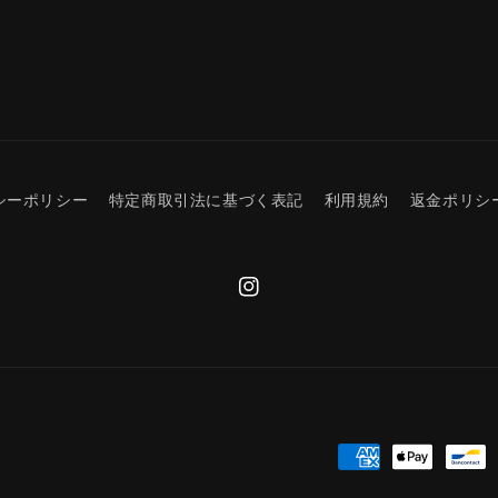
数
量
を
減
ら
す
シーポリシー
特定商取引法に基づく表記
利用規約
返金ポリシ
Instagram
決
済