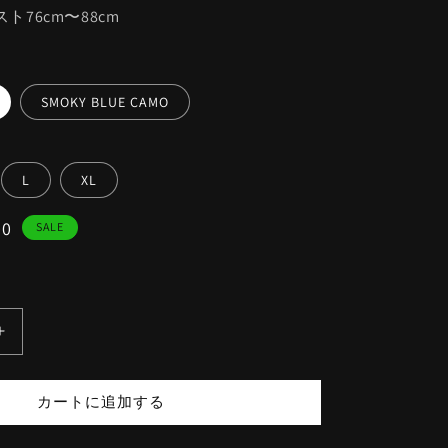
ウエスト76cm〜88cm
SMOKY BLUE CAMO
L
XL
00
SALE
RBLS
BRUSH
CAMO
カートに追加する
LONG
SPATS
の