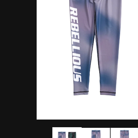
モ
ー
ダ