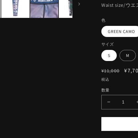
Waist size/
色
GREEN CAMO
サイズ
S
M
通
セ
¥7,7
¥11,000
常
ー
税込
価
ル
数量
格
価
格
RBLS
BRUSH
CAMO
LONG
SPATS
の