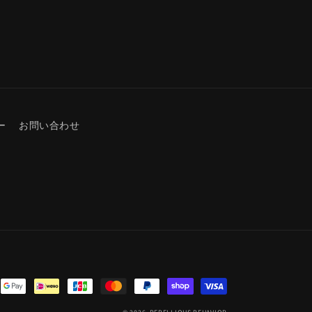
数
量
を
増
や
す
ー
お問い合わせ