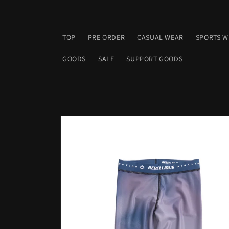
コンテ
ンツに
進む
TOP
PRE ORDER
CASUAL WEAR
SPORTS W
GOODS
SALE
SUPPORT GOODS
商品情
報にス
キップ