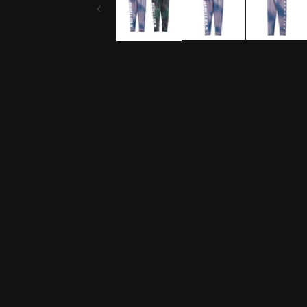
ル
で
メ
デ
ィ
ア
(1)
を
開
く