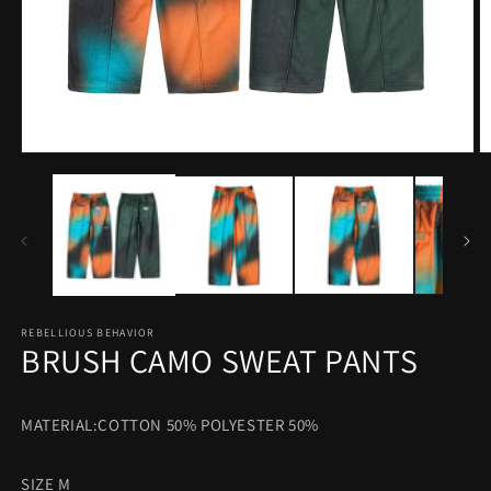
モ
ー
ダ
ル
で
メ
デ
ィ
ア
REBELLIOUS BEHAVIOR
(1)
(2
BRUSH CAMO SWEAT PANTS
を
開
く
MATERIAL:COTTON 50%
POLYESTER 50%
SIZE M