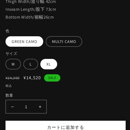
Thigh Width/渡り幅 42cm
Inseam Length/股下 73cm
Bottom Width/裾幅26cm
色
GREEN CAMO
MULTI CAMO
サイズ
M
L
XL
通
セ
¥14,520
¥24,200
SALE
常
ー
税込
価
ル
数量
格
価
格
BRUSH
BRUSH
CAMO
CAMO
SWEAT
SWEAT
カートに追加する
PANTS
PANTS