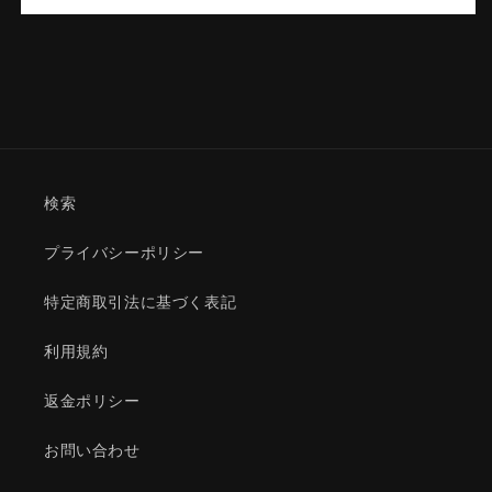
の
の
数
数
量
量
を
を
減
増
ら
や
す
す
検索
プライバシーポリシー
特定商取引法に基づく表記
利用規約
返金ポリシー
お問い合わせ