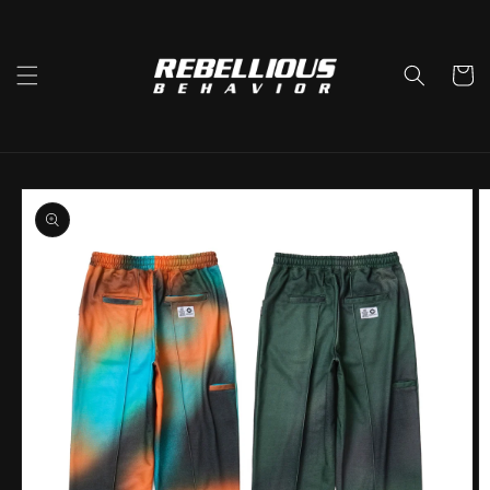
コンテ
ンツに
進む
カ
ー
ト
商品情
報にス
キップ