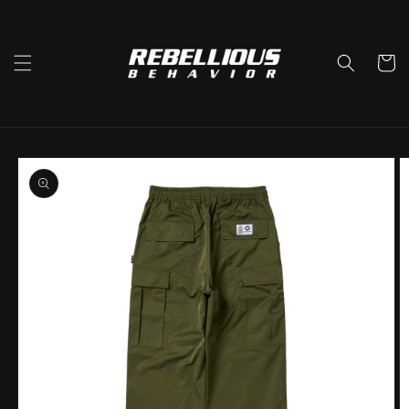
コンテ
ンツに
進む
カ
ー
ト
商品情
報にス
キップ