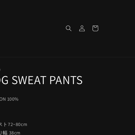
ロ
カ
グ
ー
イ
ト
ン
R
OG SWEAT PANTS
ON 100%
エスト72~80cm
渡り幅 38cm