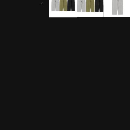
ル
で
メ
デ
ィ
ア
(1)
を
開
く