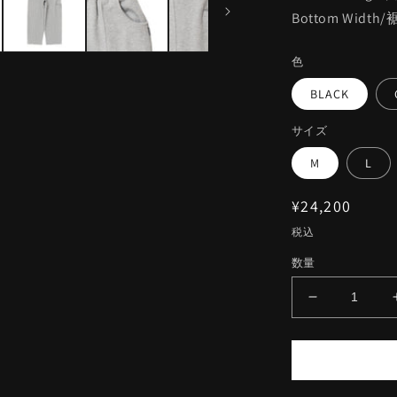
Bottom Width
色
BLACK
サイズ
M
L
通
¥24,200
常
税込
価
数量
格
RBLS
OG
SWEAT
PANTS
の