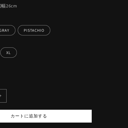
/裾幅26cm
GRAY
PISTACHIO
XL
RBLS
OG
SWEAT
カートに追加する
PANTS
の