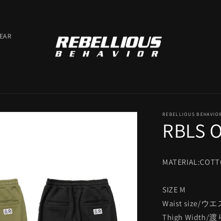
EAR
REBELLIOUS BEHAVIO
RBLS 
MATERIAL:COTT
SIZE M
Waist size/ウ
Thigh Width/