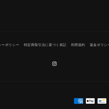
数
量
を
減
ら
す
シーポリシー
特定商取引法に基づく表記
利用規約
返金ポリシ
Instagram
決
済