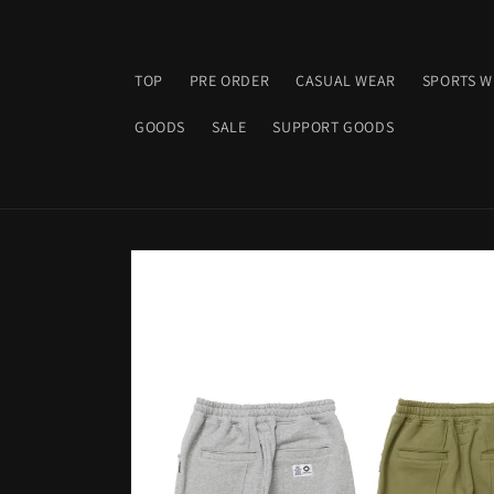
コンテ
ンツに
進む
TOP
PRE ORDER
CASUAL WEAR
SPORTS W
GOODS
SALE
SUPPORT GOODS
商品情
報にス
キップ