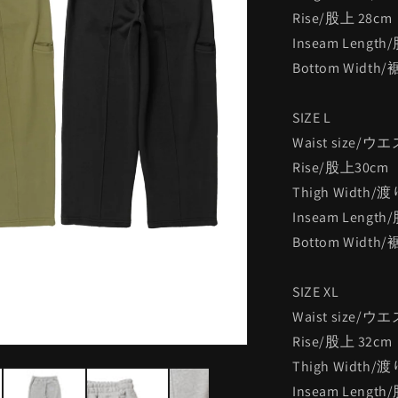
Rise/股上 28cm
Inseam Length
Bottom Width
SIZE L
Waist size/ウ
Rise/股上30cm
Thigh Width/
Inseam Length
Bottom Width
SIZE XL
Waist size/ウ
Rise/股上 32cm
Thigh Width/
Inseam Length