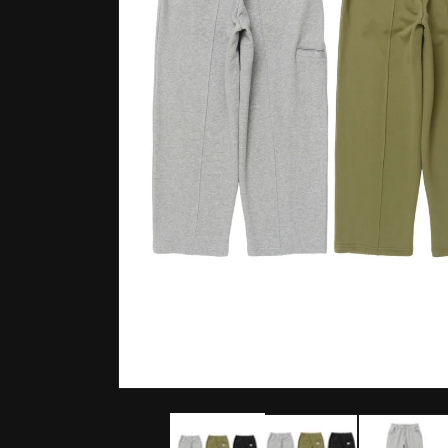
モ
ー
ダ