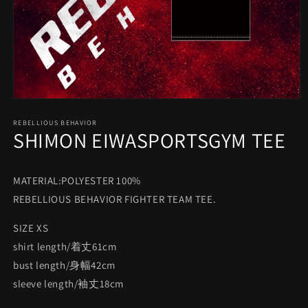
モ
ー
REBELLIOUS BEHAVIOR
ダ
SHIMON EIWASPORTSGYM TEE
ル
で
メ
デ
MATERIAL:POLYESTER 100%
ィ
REBELLIOUS BEHAVIOR FIGHTER TEAM TEE.
ア
(1)
を
SIZE XS
開
shirt length/着丈61cm
く
bust length/身幅42cm
sleeve length/袖丈18cm