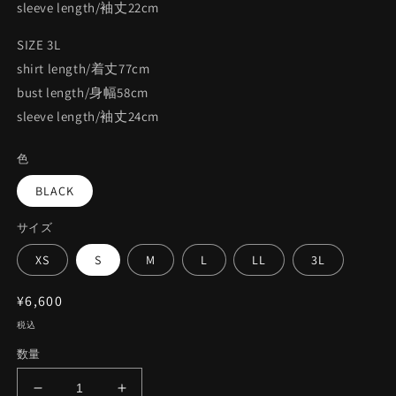
sleeve length/袖丈22cm
SIZE 3L
shirt length/着丈77cm
bust length/身幅58cm
sleeve length/袖丈24cm
色
BLACK
サイズ
XS
S
M
L
LL
3L
通
¥6,600
常
税込
価
数量
格
SHIMON
SHIMON