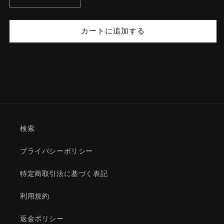
EIWASPORTSGYM
EIWASPORTSGYM
TEE
TEE
カートに追加する
の
の
数
数
量
量
を
を
減
増
ら
や
す
す
検索
プライバシーポリシー
特定商取引法に基づく表記
利用規約
返金ポリシー