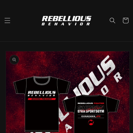
コンテ
ンツに
進む
カ
ー
ト
商品情
報にス
キップ